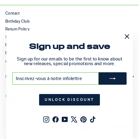
Contact
Birthday Club
Return Policy
Shipping Information
"Ferm
Become A Retailer
Sign up and save
(Esc)
Retailer Locator
Sign up for our emails to be the first to know about
Ambassador Programs
new releases, special promotions and more.
INSCRIVEZ-
S'INSCRIRE
SIGN UP AND SAVE
VOUS
À
NOTRE
INFOLETTRE
UNLOCK DISCOUNT
Langue
Français
Instagram
Facebook
YouTube
X
Pinterest
TikTok