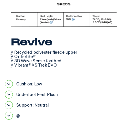
Revive
// Recycled polyester fleece upper
// OrthoLite®
// 3D Wave Sense footbed
// Vibram® XS Trek EVO
Cushion: Low
Underfoot Feel: Plush
Support: Neutral
@