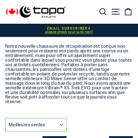
Passer au contenu
Reche
Nav
P
Diaporama Pause
EMAIL SUBSCRIBERS
please check your junk mail!
Notre nouvelle chaussure de récupération est conçue non
seulement pour restaurer vos pieds après une course ou un
entraînement, mais pour offrir un ajustement super
confortable dans lequel vous pouvez vous glisser pour toutes
vos activités quotidiennes. Parfaites à porter sans
chaussettes, les pantoufles sont dotées d'une tige
confortable en polaire de polyester recyclé, tandis que notre
semelle intérieure 3D Wave Sense offre un confort de
massage doux le long du bas du pied. Nous avons ajouté une
semelle extérieure Vibram® XS Trek EVO pour une traction
et une durabilité optimales sur plusieurs surfaces afin que
Revive soit prêt à affronter tout ce que la journée vous
réserve.
APPLIQUER